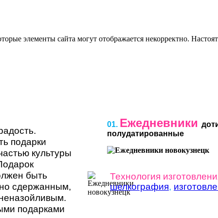
оторые элементы сайта могут отображается некорректно. Настоя
Ежедневники
01.
дот
радость.
полудатированные
ть подарки
частью культуры
Подарок
олжен быть
Технология изготовлени
чно сдержанным,
шелкография
,
изготовл
неназойливым.
ыми подарками