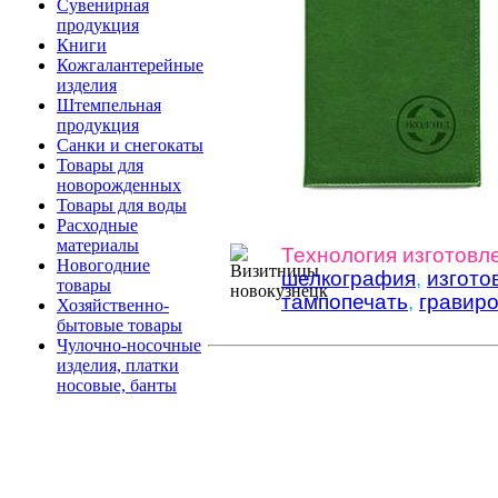
Сувенирная
продукция
Книги
Кожгалантерейные
изделия
Штемпельная
продукция
Санки и снегокаты
Товары для
новорожденных
Товары для воды
Расходные
материалы
Технология изготовл
Новогодние
шелкография
,
изгото
товары
тампопечать
,
гравиро
Хозяйственно-
бытовые товары
Чулочно-носочные
изделия, платки
носовые, банты