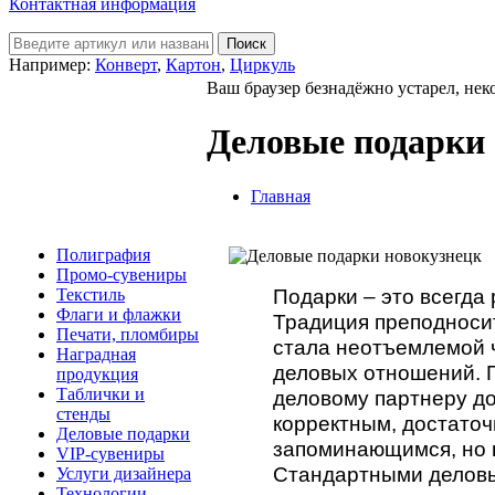
Контактная информация
Например:
Конверт
,
Картон
,
Циркуль
Ваш браузер безнадёжно устарел, нек
Деловые подарки
Главная
Полиграфия
Промо-сувениры
Подарки – это всегда 
Текстиль
Флаги и флажки
Традиция преподноси
Печати, пломбиры
стала неотъемлемой 
Наградная
деловых отношений. 
продукция
Таблички и
деловому партнеру д
стенды
корректным, достато
Деловые подарки
запоминающимся, но 
VIP-сувениры
Стандартными делов
Услуги дизайнера
Технологии