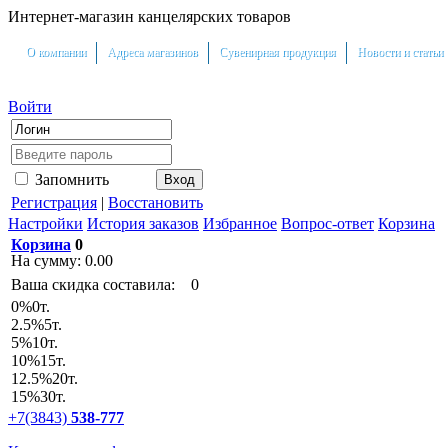
Интернет-магазин канцелярских товаров
О компании
Адреса магазинов
Сувенирная продукция
Новости и статьи
Войти
Запомнить
Регистрация
|
Восстановить
Настройки
История заказов
Избранное
Вопрос-ответ
Корзина
Корзина
0
На сумму:
0.00
Ваша скидка составила:
0
0
%
0т.
2.5
%
5т.
5
%
10т.
10
%
15т.
12.5
%
20т.
15
%
30т.
+7(3843)
538-777