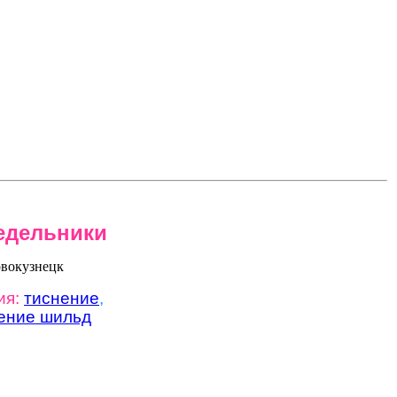
едельники
ия:
тиснение
,
ение шильд