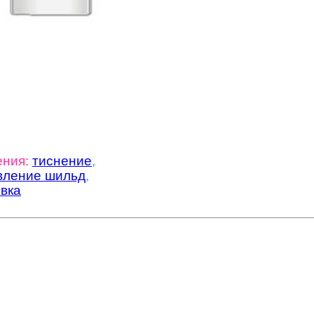
ения:
тиснение
,
вление шильд
,
вка