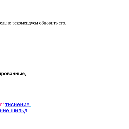
тельно рекомендуем обновить его.
ированные,
я:
тиснение
,
ение шильд