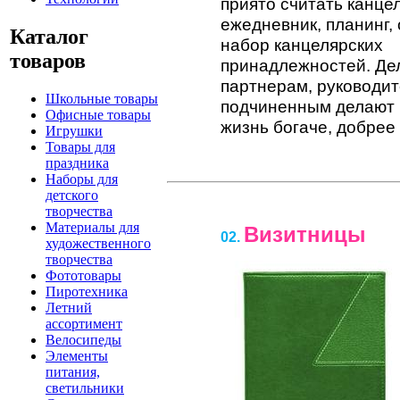
приято считать канце
ежедневник, планинг,
Каталог
набор канцелярских
товаров
принадлежностей. Де
партнерам, руководит
Школьные товары
подчиненным делают 
Офисные товары
жизнь богаче, добрее
Игрушки
Товары для
праздника
Наборы для
детского
творчества
Материалы для
Визитницы
02.
художественного
творчества
Фототовары
Пиротехника
Летний
ассортимент
Велосипеды
Элементы
питания,
светильники