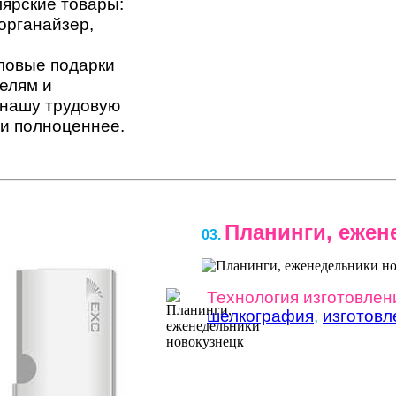
лярские товары:
 органайзер,
ловые подарки
елям и
нашу трудовую
 и полноценнее.
Планинги, ежен
03.
Технология изготовлен
шелкография
,
изготовл