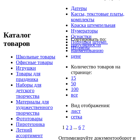
Датеры
Кассы, текстовые платы,
комплекты
Краска штемпельная
Нумераторы
Каталог
Оснастки
Сортировать по:
товаров
Подушки штемп.
популярности
Штампы
наименованию
цене
Школьные товары
Офисные товары
Количество товаров на
Игрушки
странице:
Товары для
15
праздника
50
Наборы для
100
детского
все
творчества
Материалы для
Вид отображения:
художественного
лист
творчества
сетка
Фототовары
Пиротехника
1
2
3
...
6
7
Летний
ассортимент
Оптимизируйте документооборот и