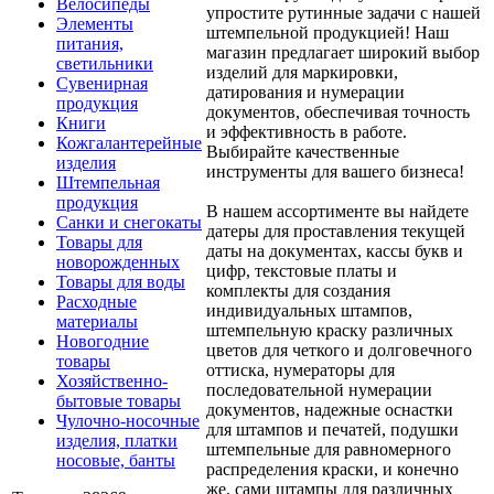
Велосипеды
упростите рутинные задачи с нашей
Элементы
штемпельной продукцией! Наш
питания,
магазин предлагает широкий выбор
светильники
изделий для маркировки,
Сувенирная
датирования и нумерации
продукция
документов, обеспечивая точность
Книги
и эффективность в работе.
Кожгалантерейные
Выбирайте качественные
изделия
инструменты для вашего бизнеса!
Штемпельная
продукция
В нашем ассортименте вы найдете
Санки и снегокаты
датеры для проставления текущей
Товары для
даты на документах, кассы букв и
новорожденных
цифр, текстовые платы и
Товары для воды
комплекты для создания
Расходные
индивидуальных штампов,
материалы
штемпельную краску различных
Новогодние
цветов для четкого и долговечного
товары
оттиска, нумераторы для
Хозяйственно-
последовательной нумерации
бытовые товары
документов, надежные оснастки
Чулочно-носочные
для штампов и печатей, подушки
изделия, платки
штемпельные для равномерного
носовые, банты
распределения краски, и конечно
же, сами штампы для различных