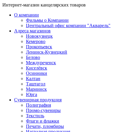
Интернет-магазин канцелярских товаров
О компании
Фильмы о Компании
Центральный офис компании "Акварель"
Адреса магазинов
Новокузнецк
Кемерово
Прокопьевск
Ленинск-Кузнецкий
Белово
Междуреченск
Киселёвск
Осинники
Калтан
Таштагол
Мариинск
Юрга
Сувенирная продукция
Полиграфия
Промо-сувениры
Текстиль
Флаги и флажки
Печати, пломбиры
Наградная продукция