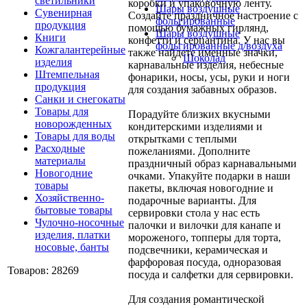
светильники
коробки и упаковочную ленту.
Шары воздушные
Сувенирная
Создайте праздничное настроение с
фольгированные
продукция
помощью бумажных гирлянд,
Шары воздушные
Книги
конфетти и серпантина. У нас вы
фольгированные д/воздуха
Кожгалантерейные
также найдете именные значки,
Шоколад
изделия
карнавальные изделия, небесные
Штемпельная
фонарики, носы, усы, руки и ноги
продукция
для создания забавных образов.
Санки и снегокаты
Товары для
Порадуйте близких вкусными
новорожденных
кондитерскими изделиями и
Товары для воды
открытками с теплыми
Расходные
пожеланиями. Дополните
материалы
праздничный образ карнавальными
Новогодние
очками. Упакуйте подарки в наши
товары
пакеты, включая новогодние и
Хозяйственно-
подарочные варианты. Для
бытовые товары
сервировки стола у нас есть
Чулочно-носочные
палочки и вилочки для канапе и
изделия, платки
мороженого, топперы для торта,
носовые, банты
подсвечники, керамическая и
фарфоровая посуда, одноразовая
Товаров: 28269
посуда и салфетки для сервировки.
Для создания романтической