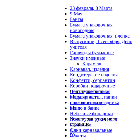
23 февраля, 8 Марта
9 Мая
Банты
Бумага упаковочная
новогодняя
Бумага упаковочная, пленка
Выпускной, 1 сентября, День
учителя
Гирлянды бумажные
Значки именные
Карамель
Карнавал. изделия
Кондитерские изделия
Конфетти, серпантин
Коробки подарочные
Лента упаковочная
Сортировать по:
Медали, ленты, папки
популярности
поздравит. д/праздника
наименованию
Мыло в банке
цене
Небесные фонарики
Количество товаров на
Носы, усы, руки, ноги
странице:
Открытки
15
Очки карнавальные
50
Пакеты