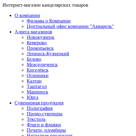
Интернет-магазин канцелярских товаров
О компании
Фильмы о Компании
Центральный офис компании "Акварель"
Адреса магазинов
Новокузнецк
Кемерово
Прокопьевск
Ленинск-Кузнецкий
Белово
Междуреченск
Киселёвск
Осинники
Калтан
Таштагол
Мариинск
Юрга
Сувенирная продукция
Полиграфия
Промо-сувениры
Текстиль
Флаги и флажки
Печати, пломбиры
Наградная продукция