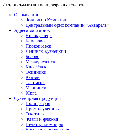
Интернет-магазин канцелярских товаров
О компании
Фильмы о Компании
Центральный офис компании "Акварель"
Адреса магазинов
Новокузнецк
Кемерово
Прокопьевск
Ленинск-Кузнецкий
Белово
Междуреченск
Киселёвск
Осинники
Калтан
Таштагол
Мариинск
Юрга
Сувенирная продукция
Полиграфия
Промо-сувениры
Текстиль
Флаги и флажки
Печати, пломбиры
Наградная продукция