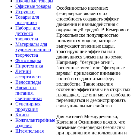
Школьные товары
Офисные товары
Особенностью наземных
Игрушки
фейерверков является их
Товары для
способность создавать эффект
праздника
движения и взаимодействия с
Наборы для
окружающей средой. В Кемерово и
детского
Прокопьевске популярностью
творчества
пользуются модели, которые
Материалы для
выпускают огненные шары,
художественного
трассирующие эффекты или
творчества
движущиеся элементы по земле.
Фототовары
Например, "бегущие огни",
Пиротехника
"огненные змеи" или "фигурные
Летний
заряды" привлекают внимание
ассортимент
гостей и создают атмосферу
Велосипеды
волшебства. Такие изделия
Элементы
особенно эффективны на открытых
питания,
площадках, где они могут свободно
светильники
перемещаться и демонстрировать
Сувенирная
свои уникальные свойства.
продукция
Книги
Для жителей Междуреченска,
Кожгалантерейные
Калтана и Осинников важно, что
изделия
наземные фейерверки безопасны
Штемпельная
при правильном использовании и