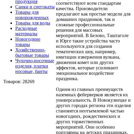
продукция
соответствуют всем стандартам
Санки и снегокаты
качества. Производители
Товары для
предлагают как простые модели для
новорожденных
домашних праздников, так и
Товары для воды
сложные профессиональные
Расходные
решения для массовых
материалы
мероприятий. В Белово, Таштаголе
Новогодние
и Юрге такие устройства часто
товары
используются для создания
Хозяйственно-
тематических шоу, например,
бытовые товары
имитации извержения вулкана,
Чулочно-носочные
движения комет или других
изделия, платки
эффектов, которые усиливают
носовые, банты
эмоциональное воздействие
праздника.
Товаров: 28269
Одним из главных преимуществ
наземных фейерверков является их
универсальность. В Новокузнецке и
других городах региона эти изделия
становятся неотъемлемой частью
новогодних, рождественских и
других торжественных
мероприятий. Они особенно
популярны на детских праздниках,