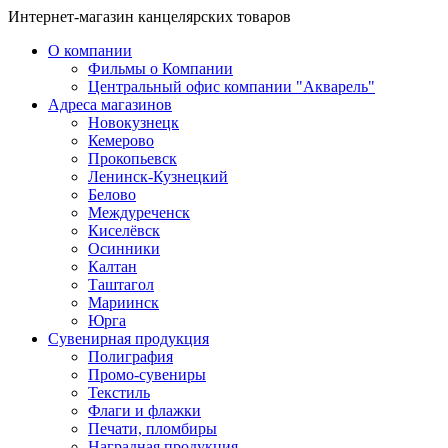
Интернет-магазин канцелярских товаров
О компании
Фильмы о Компании
Центральный офис компании "Акварель"
Адреса магазинов
Новокузнецк
Кемерово
Прокопьевск
Ленинск-Кузнецкий
Белово
Междуреченск
Киселёвск
Осинники
Калтан
Таштагол
Мариинск
Юрга
Сувенирная продукция
Полиграфия
Промо-сувениры
Текстиль
Флаги и флажки
Печати, пломбиры
Наградная продукция