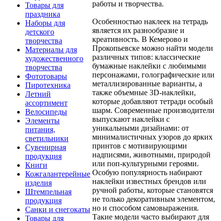
работы и творчества.
Товары для
праздника
Особенностью наклеек на тетрадь
Наборы для
является их разнообразие и
детского
креативность. В Кемерово и
творчества
Прокопьевске можно найти модели
Материалы для
различных типов: классические
художественного
бумажные наклейки с любимыми
творчества
персонажами, голографические или
Фототовары
металлизированные варианты, а
Пиротехника
также объемные 3D-наклейки,
Летний
которые добавляют тетради особый
ассортимент
шарм. Современные производители
Велосипеды
выпускают наклейки с
Элементы
уникальными дизайнами: от
питания,
минималистичных узоров до ярких
светильники
принтов с мотивирующими
Сувенирная
надписями, животными, природой
продукция
или поп-культурными героями.
Книги
Особую популярность набирают
Кожгалантерейные
наклейки известных брендов или
изделия
ручной работы, которые становятся
Штемпельная
не только декоративным элементом,
продукция
но и способом самовыражения.
Санки и снегокаты
Такие модели часто выбирают для
Товары для